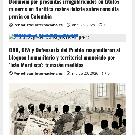
Denuncia por presuntas irregularidades en títulos
n
mineros en Buriticá reabre debate sobre consulta
previa en Colombia
Periodistas internacionales
abril 28, 2026
0
COLOMBIA
ENTRETENIMIENTO
ONU, OEA y Defensoría del Pueblo respondieron al
bloqueo humanitario y territorial anunciado por
‘Iván Mordisco’: tomarán medidas
Periodistas internacionales
marzo 20, 2026
0