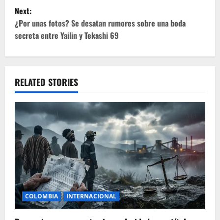
s
Next:
t
¿Por unas fotos? Se desatan rumores sobre una boda
secreta entre Yailin y Tekashi 69
n
a
v
RELATED STORIES
i
g
a
t
i
COLOMBIA
INTERNACIONAL
o