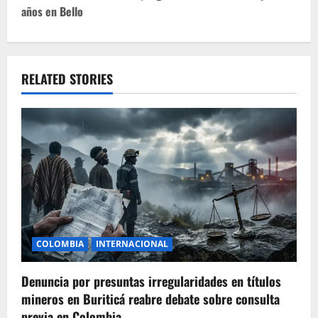
años en Bello
n
a
v
RELATED STORIES
i
g
a
t
i
COLOMBIA
INTERNACIONAL
o
Denuncia por presuntas irregularidades en títulos
n
mineros en Buriticá reabre debate sobre consulta
previa en Colombia