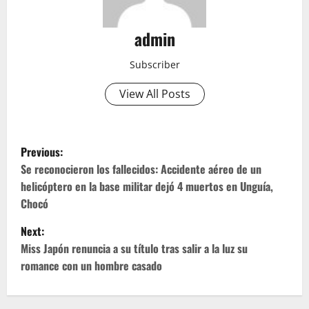
admin
Subscriber
View All Posts
P
Previous:
o
Se reconocieron los fallecidos: Accidente aéreo de un
helicóptero en la base militar dejó 4 muertos en Unguía,
s
Chocó
t
Next:
Miss Japón renuncia a su título tras salir a la luz su
n
romance con un hombre casado
a