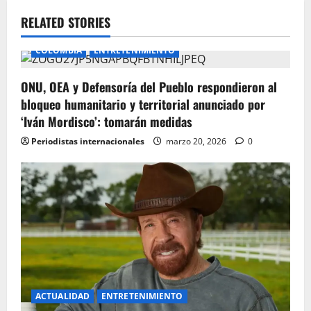
v
RELATED STORIES
i
COLOMBIA
ENTRETENIMIENTO
g
ONU, OEA y Defensoría del Pueblo respondieron al
a
bloqueo humanitario y territorial anunciado por
t
‘Iván Mordisco’: tomarán medidas
Periodistas internacionales
marzo 20, 2026
0
i
o
n
ACTUALIDAD
ENTRETENIMIENTO