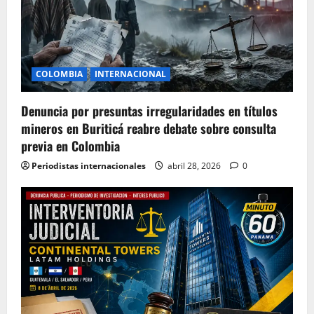
COLOMBIA
INTERNACIONAL
Denuncia por presuntas irregularidades en títulos
mineros en Buriticá reabre debate sobre consulta
previa en Colombia
Periodistas internacionales
abril 28, 2026
0