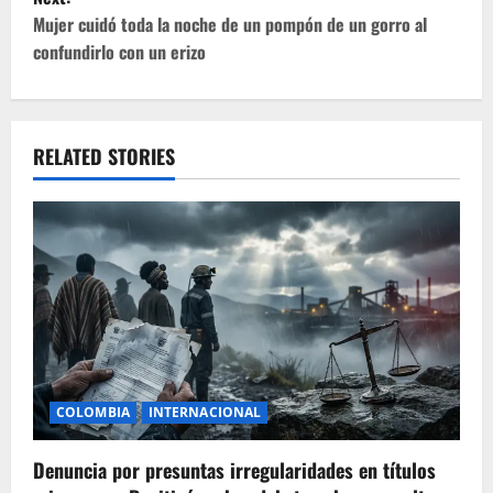
t
Mujer cuidó toda la noche de un pompón de un gorro al
confundirlo con un erizo
n
a
v
RELATED STORIES
i
g
a
t
i
COLOMBIA
INTERNACIONAL
o
Denuncia por presuntas irregularidades en títulos
n