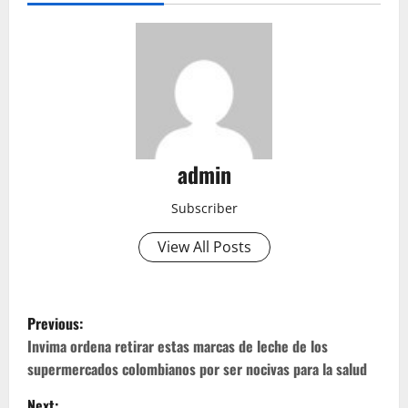
admin
Subscriber
View All Posts
P
Previous:
o
Invima ordena retirar estas marcas de leche de los
supermercados colombianos por ser nocivas para la salud
s
Next: