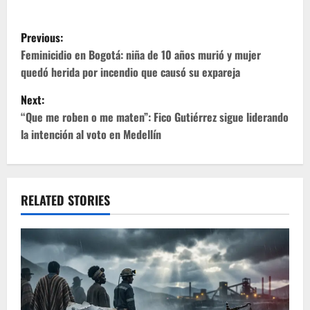
P
Previous:
o
Feminicidio en Bogotá: niña de 10 años murió y mujer
quedó herida por incendio que causó su expareja
s
Next:
t
“Que me roben o me maten”: Fico Gutiérrez sigue liderando
la intención al voto en Medellín
n
a
v
RELATED STORIES
i
g
a