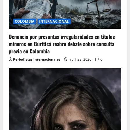
t
i
COLOMBIA
INTERNACIONAL
o
Denuncia por presuntas irregularidades en títulos
n
mineros en Buriticá reabre debate sobre consulta
previa en Colombia
Periodistas internacionales
abril 28, 2026
0