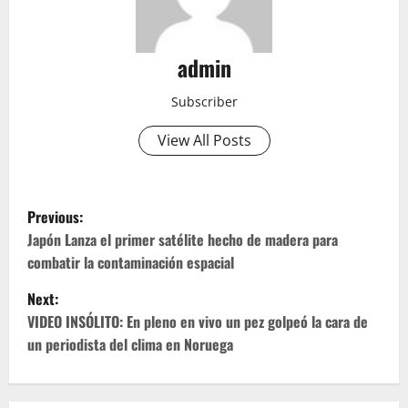
admin
Subscriber
View All Posts
P
Previous:
o
Japón Lanza el primer satélite hecho de madera para
combatir la contaminación espacial
s
Next:
t
VIDEO INSÓLITO: En pleno en vivo un pez golpeó la cara de
un periodista del clima en Noruega
n
a