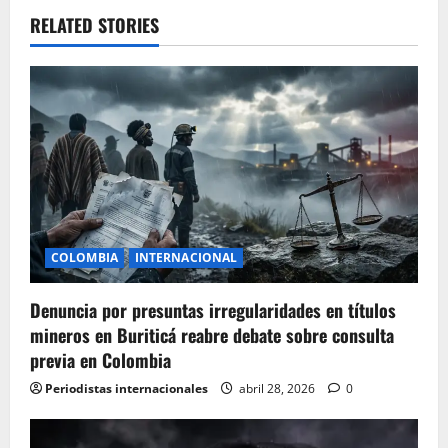
v
RELATED STORIES
i
g
a
t
i
COLOMBIA
INTERNACIONAL
o
Denuncia por presuntas irregularidades en títulos
n
mineros en Buriticá reabre debate sobre consulta
previa en Colombia
Periodistas internacionales
abril 28, 2026
0