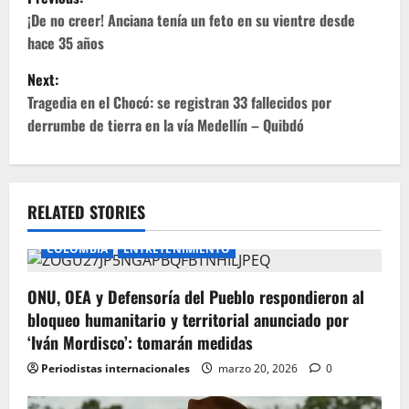
o
¡De no creer! Anciana tenía un feto en su vientre desde
hace 35 años
s
Next:
t
Tragedia en el Chocó: se registran 33 fallecidos por
derrumbe de tierra en la vía Medellín – Quibdó
n
a
v
RELATED STORIES
i
COLOMBIA
ENTRETENIMIENTO
g
ONU, OEA y Defensoría del Pueblo respondieron al
bloqueo humanitario y territorial anunciado por
a
‘Iván Mordisco’: tomarán medidas
t
Periodistas internacionales
marzo 20, 2026
0