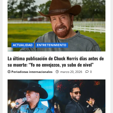
i
o
n
ACTUALIDAD
ENTRETENIMIENTO
La última publicación de Chuck Norris días antes de
su muerte: “Yo no envejezco, yo subo de nivel”
Periodistas internacionales
marzo 20, 2026
0