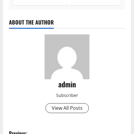
ABOUT THE AUTHOR
admin
Subscriber
View All Posts
P
Previous: