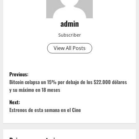
admin
Subscriber
View All Posts
P
Previous:
o
Bitcoin colapsa un 15% por debajo de los $22.000 dólares
y su máximo en 18 meses
s
Next:
t
Estrenos de esta semana en el Cine
n
a