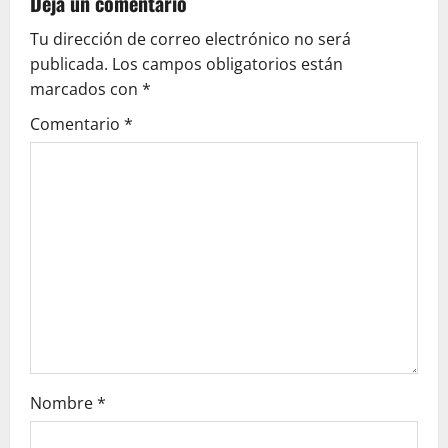
Deja un comentario
v
Tu dirección de correo electrónico no será
publicada.
Los campos obligatorios están
i
marcados con
*
g
Comentario
*
a
t
i
o
n
Nombre
*