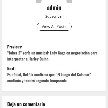
admin
Subscriber
View All Posts
P
Previous:
o
“Joker 2” sería un musical: Lady Gaga en negociación para
interpretar a Harley Quinn
s
Next:
t
Es oficial, Netflix confirma que “El Juego del Calamar”
continúa y tendrá segunda temporada
n
a
v
Deja un comentario