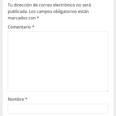
Tu dirección de correo electrónico no será
i
publicada.
Los campos obligatorios están
g
marcados con
*
Comentario
*
a
t
i
o
n
Nombre
*