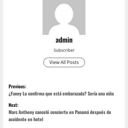
admin
Subscriber
View All Posts
P
Previous:
o
¿Fanny Lu confirma que está embarazada? Sería una niña
Next:
s
Marc Anthony canceló concierto en Panamá después de
t
accidente en hotel