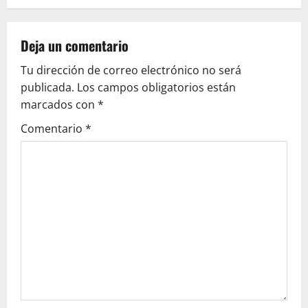
n
a
Deja un comentario
v
Tu dirección de correo electrónico no será
publicada.
Los campos obligatorios están
i
marcados con
*
g
Comentario
*
a
t
i
o
n