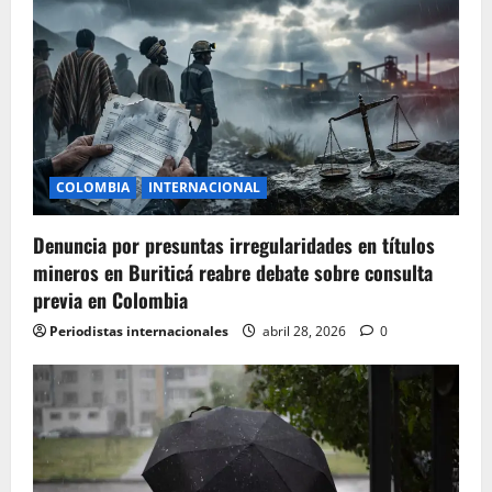
a
t
i
o
COLOMBIA
INTERNACIONAL
n
Denuncia por presuntas irregularidades en títulos
mineros en Buriticá reabre debate sobre consulta
previa en Colombia
Periodistas internacionales
abril 28, 2026
0