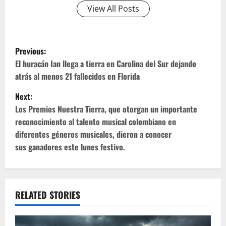
View All Posts
P
Previous:
o
El huracán Ian llega a tierra en Carolina del Sur dejando
atrás al menos 21 fallecidos en Florida
s
Next:
t
Los Premios Nuestra Tierra, que otorgan un importante
reconocimiento al talento musical colombiano en
n
diferentes géneros musicales, dieron a conocer
sus ganadores este lunes festivo.
a
v
i
RELATED STORIES
g