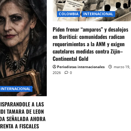
COLOMBIA
INTERNACIONAL
Piden frenar “amparos” y desalojos
en Buriticá: comunidades radican
requerimientos a la ANM y exigen
cautelares medidas contra Zijin–
Continental Gold
Periodistas internacionales
marzo 19,
2026
0
INTERNACIONAL
DISPARANDOLE A LAS
IDI TAMARA DE LEON
DA SEÑALADA AHORA
RENTA A FISCALES