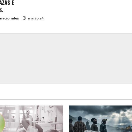
AZAS E
S.
rnacionales
marzo 24,