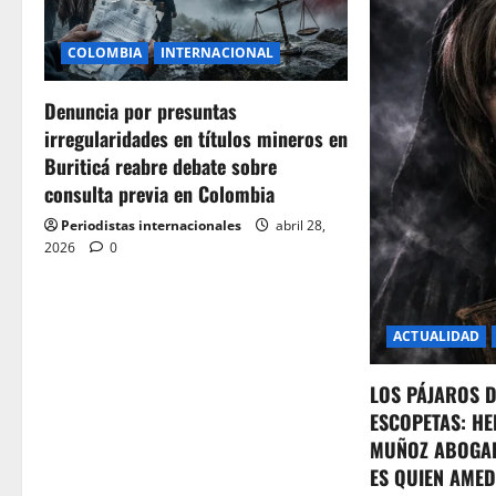
i
COLOMBIA
INTERNACIONAL
g
Denuncia por presuntas
a
irregularidades en títulos mineros en
t
Buriticá reabre debate sobre
consulta previa en Colombia
i
Periodistas internacionales
abril 28,
o
2026
0
n
ACTUALIDAD
LOS PÁJAROS 
ESCOPETAS: HE
MUÑOZ ABOGA
ES QUIEN AMED