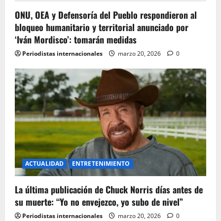
g
ONU, OEA y Defensoría del Pueblo respondieron al
bloqueo humanitario y territorial anunciado por
a
‘Iván Mordisco’: tomarán medidas
t
Periodistas internacionales
marzo 20, 2026
0
i
o
n
ACTUALIDAD
ENTRETENIMIENTO
La última publicación de Chuck Norris días antes de
su muerte: “Yo no envejezco, yo subo de nivel”
Periodistas internacionales
marzo 20, 2026
0