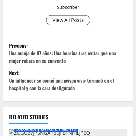
Subscriber
View All Posts
P
Previous:
o
Una monja de 87 años: Una heroína tras evitar que una
mujer robara en su convento
s
Next:
t
Un influencer se comió una avispa viva: terminó en el
hospital y con la cara desfigurada
n
a
v
RELATED STORIES
i
COLOMBIA
ENTRETENIMIENTO