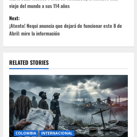
o
viejo del mundo a sus 114 años
s
Next:
t
¡Atento! Nequi anuncia que dejará de funcionar este 8 de
Abril: mire la información
n
a
v
RELATED STORIES
i
g
a
t
i
COLOMBIA
INTERNACIONAL