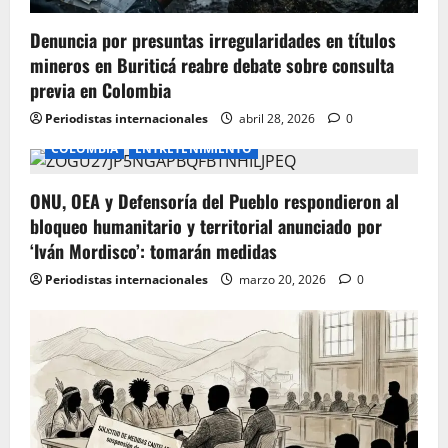
o
Denuncia por presuntas irregularidades en títulos
n
mineros en Buriticá reabre debate sobre consulta
previa en Colombia
Periodistas internacionales
abril 28, 2026
0
COLOMBIA
ENTRETENIMIENTO
ONU, OEA y Defensoría del Pueblo respondieron al
bloqueo humanitario y territorial anunciado por
‘Iván Mordisco’: tomarán medidas
Periodistas internacionales
marzo 20, 2026
0