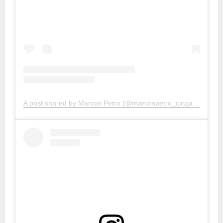
A post shared by Marcos Petro (@marcospetro_cirujanoplastico)