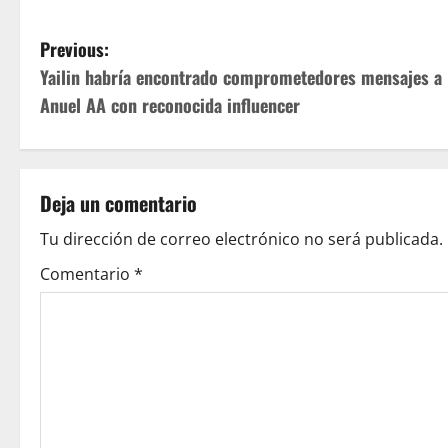
P
Previous:
Yailin habría encontrado comprometedores mensajes a
o
Anuel AA con reconocida influencer
s
t
Deja un comentario
n
Tu dirección de correo electrónico no será publicada.
a
Comentario
*
v
i
g
a