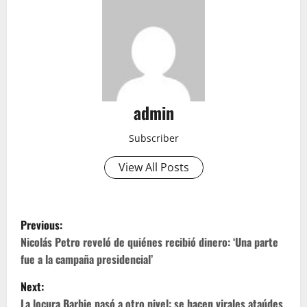
admin
Subscriber
View All Posts
P
Previous:
o
Nicolás Petro reveló de quiénes recibió dinero: ‘Una parte
fue a la campaña presidencial’
s
Next:
t
La locura Barbie pasó a otro nivel: se hacen virales ataúdes