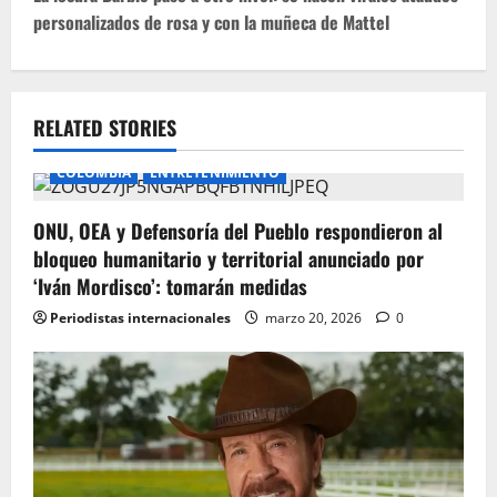
personalizados de rosa y con la muñeca de Mattel
n
a
v
RELATED STORIES
i
COLOMBIA
ENTRETENIMIENTO
g
ONU, OEA y Defensoría del Pueblo respondieron al
bloqueo humanitario y territorial anunciado por
a
‘Iván Mordisco’: tomarán medidas
t
Periodistas internacionales
marzo 20, 2026
0
i
o
n