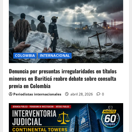
COLOMBIA
INTERNACIONAL
Denuncia por presuntas irregularidades en títulos
mineros en Buriticá reabre debate sobre consulta
previa en Colombia
Periodistas internacionales
abril 28, 2026
0