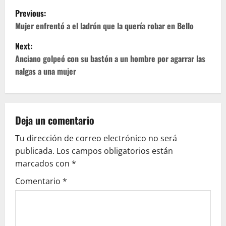
P
Previous:
o
Mujer enfrentó a el ladrón que la quería robar en Bello
Next:
s
Anciano golpeó con su bastón a un hombre por agarrar las
t
nalgas a una mujer
n
a
Deja un comentario
v
Tu dirección de correo electrónico no será
publicada.
Los campos obligatorios están
i
marcados con
*
g
Comentario
*
a
t