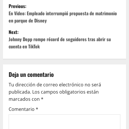
P
Previous:
o
En Video: Empleado interrumpió propuesta de matrimonio
en parque de Disney
s
Next:
t
Johnny Depp rompe récord de seguidores tras abrir su
cuenta en TikTok
n
a
v
Deja un comentario
Tu dirección de correo electrónico no será
i
publicada.
Los campos obligatorios están
g
marcados con
*
Comentario
*
a
t