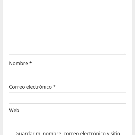
i
o
n
Nombre
*
Correo electrónico
*
Web
Guardar mi nombre, correo electrónico y sitio