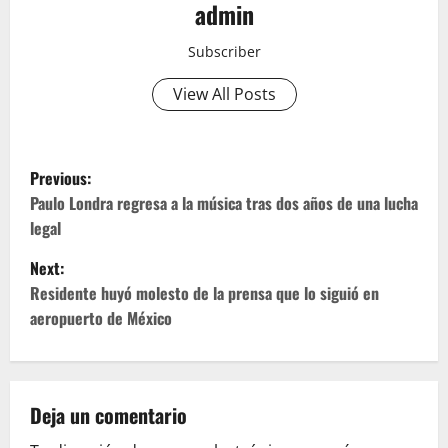
admin
Subscriber
View All Posts
P
Previous:
o
Paulo Londra regresa a la música tras dos años de una lucha
legal
s
Next:
t
Residente huyó molesto de la prensa que lo siguió en
aeropuerto de México
n
a
v
Deja un comentario