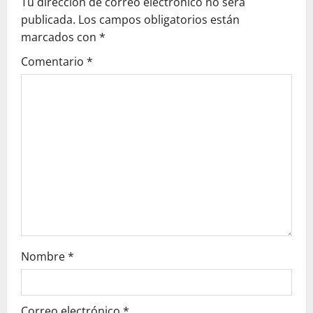
Tu dirección de correo electrónico no será
i
publicada.
Los campos obligatorios están
g
marcados con
*
Comentario
*
a
t
i
o
n
Nombre
*
Correo electrónico
*