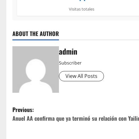
Visitas totales
ABOUT THE AUTHOR
admin
Subscriber
View All Posts
P
Previous:
Anuel AA confirma que ya terminó su relación con Yaili
o
s