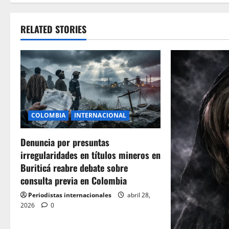
t
RELATED STORIES
n
a
v
i
COLOMBIA
INTERNACIONAL
g
Denuncia por presuntas
a
irregularidades en títulos mineros en
t
Buriticá reabre debate sobre
consulta previa en Colombia
i
Periodistas internacionales
abril 28,
o
2026
0