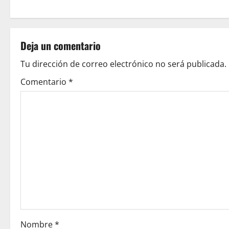
s
t
Deja un comentario
n
Tu dirección de correo electrónico no será publicada.
a
Comentario
*
v
i
g
a
t
i
o
Nombre
*