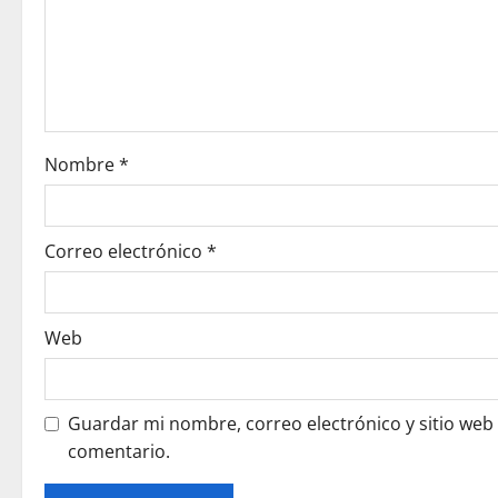
a
t
i
o
Nombre
*
n
Correo electrónico
*
Web
Guardar mi nombre, correo electrónico y sitio web
comentario.