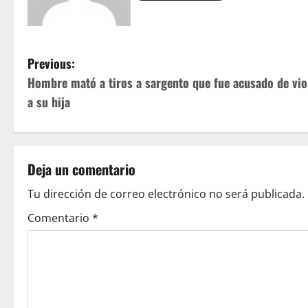
P
Previous:
Hombre mató a tiros a sargento que fue acusado de vio
o
a su hija
s
t
Deja un comentario
n
Tu dirección de correo electrónico no será publicada.
a
Comentario
*
v
i
g