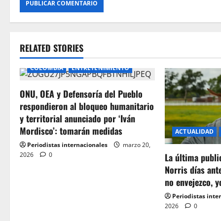
RELATED STORIES
COLOMBIA
ENTRETENIMIENTO
ONU, OEA y Defensoría del Pueblo
respondieron al bloqueo humanitario
y territorial anunciado por ‘Iván
Mordisco’: tomarán medidas
ACTUALIDAD
Periodistas internacionales
marzo 20,
2026
0
La última publ
Norris días ant
no envejezco, y
Periodistas inte
2026
0