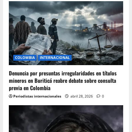
g
a
t
i
o
COLOMBIA
INTERNACIONAL
n
Denuncia por presuntas irregularidades en títulos
mineros en Buriticá reabre debate sobre consulta
previa en Colombia
Periodistas internacionales
abril 28, 2026
0