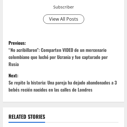
Subscriber
View All Posts
P
Previous:
o
“No acribillaron”: Comparten VIDEO de un mercenario
colombiano que luchó por Ucrania y fue capturado por
s
Rusia
t
Next:
Se repite la historia: Una pareja ha dejado abandonados a 3
n
bebés recién nacidos en las calles de Londres
a
v
RELATED STORIES
i