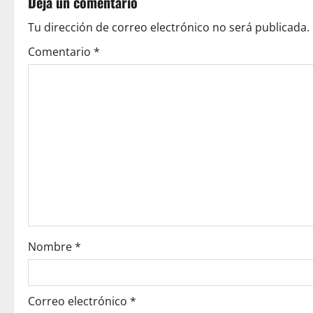
Deja un comentario
n
Tu dirección de correo electrónico no será publicada.
a
Comentario
*
v
i
g
a
t
i
o
Nombre
*
n
Correo electrónico
*