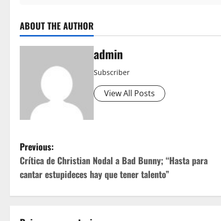
ABOUT THE AUTHOR
admin
Subscriber
View All Posts
P
Previous:
Crítica de Christian Nodal a Bad Bunny; “Hasta para
o
cantar estupideces hay que tener talento”
s
t