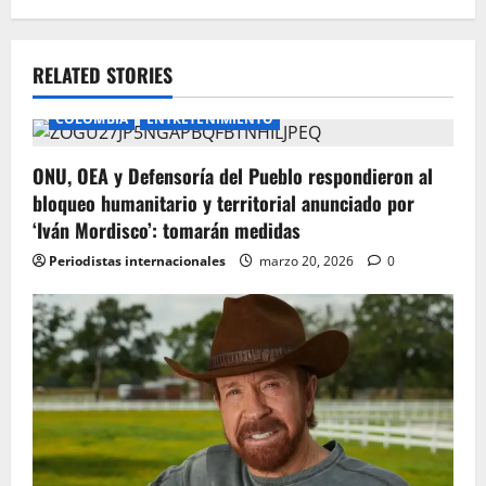
a
v
RELATED STORIES
i
COLOMBIA
ENTRETENIMIENTO
g
ONU, OEA y Defensoría del Pueblo respondieron al
bloqueo humanitario y territorial anunciado por
a
‘Iván Mordisco’: tomarán medidas
t
Periodistas internacionales
marzo 20, 2026
0
i
o
n