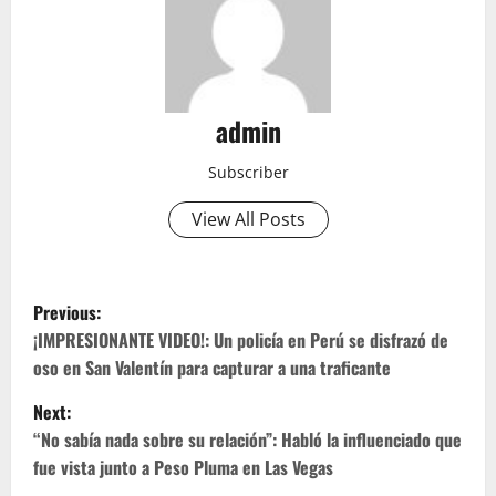
admin
Subscriber
View All Posts
P
Previous:
o
¡IMPRESIONANTE VIDEO!: Un policía en Perú se disfrazó de
oso en San Valentín para capturar a una traficante
s
Next:
t
“No sabía nada sobre su relación”: Habló la influenciado que
fue vista junto a Peso Pluma en Las Vegas
n