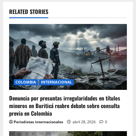
a
RELATED STORIES
v
i
g
a
t
i
COLOMBIA
INTERNACIONAL
o
Denuncia por presuntas irregularidades en títulos
mineros en Buriticá reabre debate sobre consulta
n
previa en Colombia
Periodistas internacionales
abril 28, 2026
0