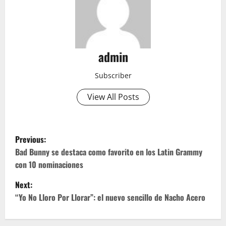
admin
Subscriber
View All Posts
P
Previous:
o
Bad Bunny se destaca como favorito en los Latin Grammy
con 10 nominaciones
s
Next:
t
“Yo No Lloro Por Llorar”: el nuevo sencillo de Nacho Acero
n