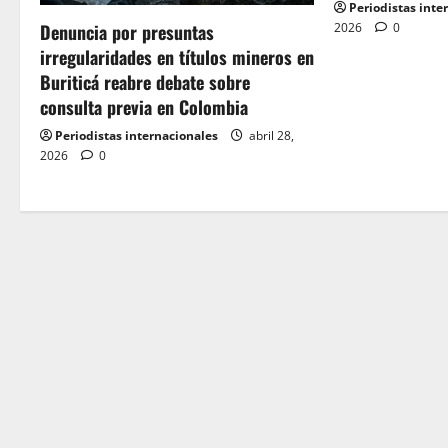
g
Periodistas inte
2026
0
Denuncia por presuntas
a
irregularidades en títulos mineros en
t
Buriticá reabre debate sobre
consulta previa en Colombia
i
Periodistas internacionales
abril 28,
o
2026
0
n