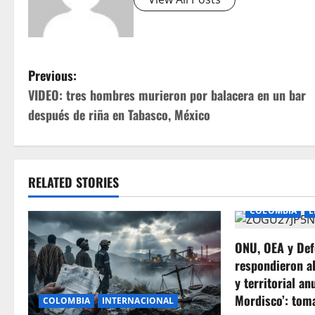
P
Previous:
VIDEO: tres hombres murieron por balacera en un bar
o
después de riña en Tabasco, México
s
t
RELATED STORIES
n
COLOMBIA
E
a
ONU, OEA y Def
v
respondieron a
i
y territorial an
Mordisco’: tom
COLOMBIA
INTERNACIONAL