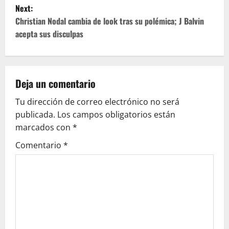
s
Next:
t
Christian Nodal cambia de look tras su polémica; J Balvin
acepta sus disculpas
n
a
v
Deja un comentario
Tu dirección de correo electrónico no será
i
publicada.
Los campos obligatorios están
g
marcados con
*
Comentario
*
a
t
i
o