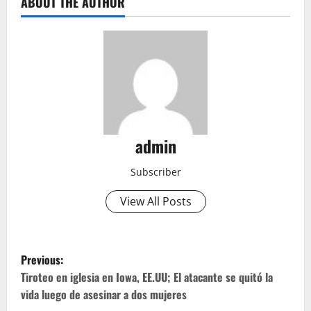
ABOUT THE AUTHOR
admin
Subscriber
View All Posts
P
Previous:
o
Tiroteo en iglesia en Iowa, EE.UU; El atacante se quitó la
vida luego de asesinar a dos mujeres