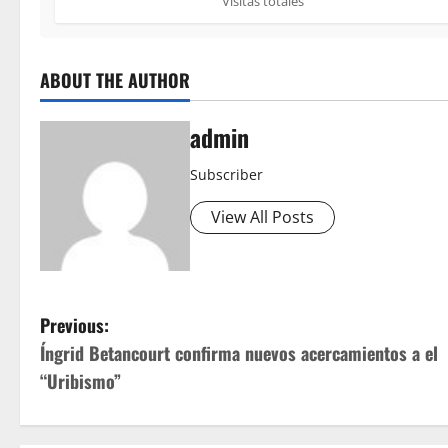
Visitas totales
ABOUT THE AUTHOR
admin
Subscriber
View All Posts
P
Previous:
Íngrid Betancourt confirma nuevos acercamientos a el
o
“Uribismo”
s