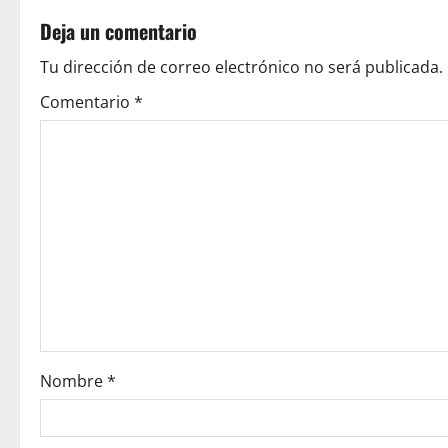
t
Deja un comentario
n
Tu dirección de correo electrónico no será publicada.
a
Comentario
*
v
i
g
a
t
i
o
Nombre
*
n