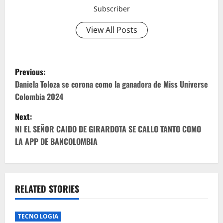
Subscriber
View All Posts
P
Previous:
o
Daniela Toloza se corona como la ganadora de Miss Universe
Colombia 2024
s
Next:
t
NI EL SEÑ0R CAIDO DE GIRARDOTA SE CALLO TANTO COMO
LA APP DE BANCOLOMBIA
n
a
v
RELATED STORIES
i
TECNOLOGIA