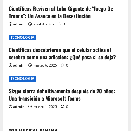
g
Científicos Reviven al Lobo Gigante de “Juego De
Tronos”: Un Avance en la Desextinción
a
admin
abril 8, 2025
0
t
TECNOLOGIA
i
Científicos descubrieron que el celular activa el
o
cerebro como una adicción: ¿Qué pasa si se deja?
n
admin
marzo 6, 2025
0
TECNOLOGIA
Skype cierra definitivamente después de 20 años:
Una transición a Microsoft Teams
admin
marzo 1, 2025
0
TOP MUSICAL PANAMA