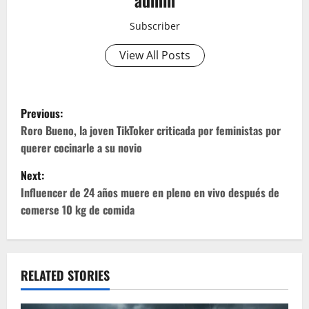
admin
Subscriber
View All Posts
P
Previous:
o
Roro Bueno, la joven TikToker criticada por feministas por
querer cocinarle a su novio
s
Next:
t
Influencer de 24 años muere en pleno en vivo después de
comerse 10 kg de comida
n
a
v
RELATED STORIES