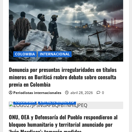
i
g
a
t
i
COLOMBIA
INTERNACIONAL
o
Denuncia por presuntas irregularidades en títulos
n
mineros en Buriticá reabre debate sobre consulta
previa en Colombia
Periodistas internacionales
abril 28, 2026
0
COLOMBIA
ENTRETENIMIENTO
ONU, OEA y Defensoría del Pueblo respondieron al
bloqueo humanitario y territorial anunciado por
‘Iván Mordisco’: tomarán medidas