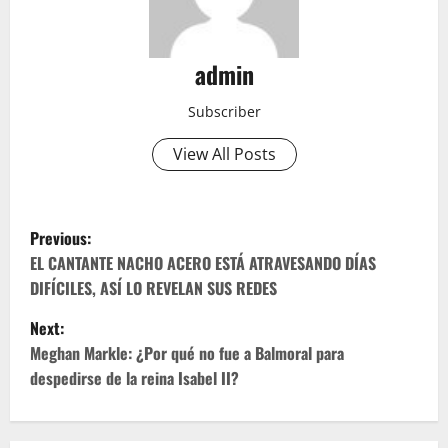
admin
Subscriber
View All Posts
P
Previous:
o
EL CANTANTE NACHO ACERO ESTÁ ATRAVESANDO DÍAS
DIFÍCILES, ASÍ LO REVELAN SUS REDES
s
Next:
t
Meghan Markle: ¿Por qué no fue a Balmoral para
despedirse de la reina Isabel II?
n
a