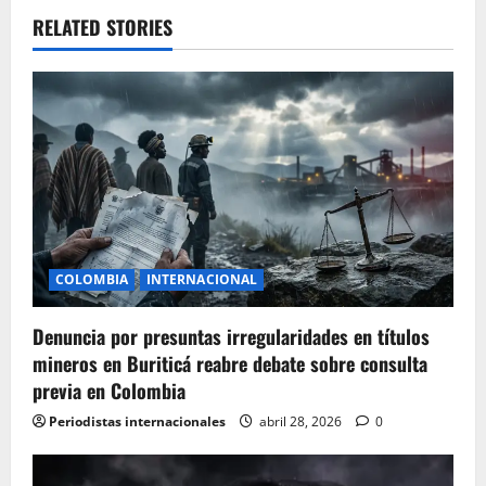
v
RELATED STORIES
i
g
a
t
i
COLOMBIA
INTERNACIONAL
o
Denuncia por presuntas irregularidades en títulos
n
mineros en Buriticá reabre debate sobre consulta
previa en Colombia
Periodistas internacionales
abril 28, 2026
0