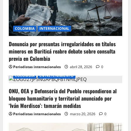
a
t
i
COLOMBIA
INTERNACIONAL
o
Denuncia por presuntas irregularidades en títulos
n
mineros en Buriticá reabre debate sobre consulta
previa en Colombia
Periodistas internacionales
abril 28, 2026
0
COLOMBIA
ENTRETENIMIENTO
ONU, OEA y Defensoría del Pueblo respondieron al
bloqueo humanitario y territorial anunciado por
‘Iván Mordisco’: tomarán medidas
Periodistas internacionales
marzo 20, 2026
0