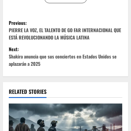
P
Previous:
o
PIERRE LA VOZ, EL TALENTO DE GO FAR INTERNACIONAL QUE
ESTÁ REVOLUCIONANDO LA MÚSICA LATINA
s
Next:
t
Shakira anuncia que sus conciertos en Estados Unidos se
aplazarán a 2025
n
a
v
RELATED STORIES
i
g