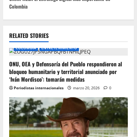
t
Colombia
n
a
RELATED STORIES
v
COLOMBIA
ENTRETENIMIENTO
i
ONU, OEA y Defensoría del Pueblo respondieron al
g
bloqueo humanitario y territorial anunciado por
‘Iván Mordisco’: tomarán medidas
a
Periodistas internacionales
marzo 20, 2026
0
t
i
o
n