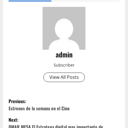
admin
Subscriber
View All Posts
P
Previous:
o
Estrenos de la semana en el Cine
Next:
s
OMAR MESA El Estratega digital mas importante de