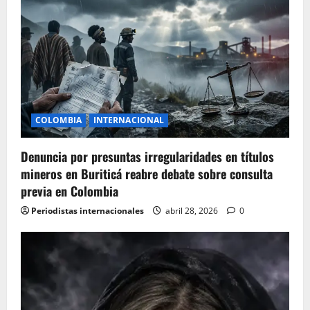
g
a
t
i
COLOMBIA
INTERNACIONAL
o
Denuncia por presuntas irregularidades en títulos
n
mineros en Buriticá reabre debate sobre consulta
previa en Colombia
Periodistas internacionales
abril 28, 2026
0