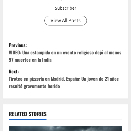
Subscriber
View All Posts
P
Previous:
o
VIDEO: Una estampida en un evento religioso dejó al menos
97 muertos en la India
s
Next:
t
Tiroteo en pizzería en Madrid, España: Un joven de 21 años
resultó gravemente herido
n
a
v
RELATED STORIES
i