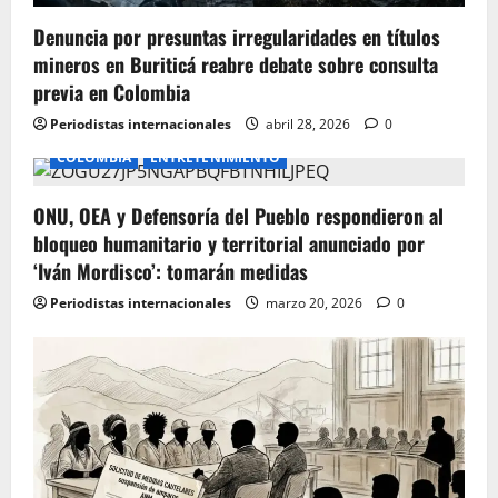
o
Denuncia por presuntas irregularidades en títulos
n
mineros en Buriticá reabre debate sobre consulta
previa en Colombia
Periodistas internacionales
abril 28, 2026
0
COLOMBIA
ENTRETENIMIENTO
ONU, OEA y Defensoría del Pueblo respondieron al
bloqueo humanitario y territorial anunciado por
‘Iván Mordisco’: tomarán medidas
Periodistas internacionales
marzo 20, 2026
0