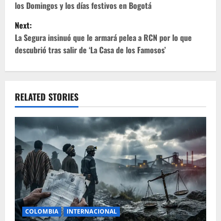
los Domingos y los días festivos en Bogotá
s
Next:
t
La Segura insinuó que le armará pelea a RCN por lo que
descubrió tras salir de ‘La Casa de los Famosos’
n
a
v
RELATED STORIES
i
g
a
t
i
COLOMBIA
INTERNACIONAL