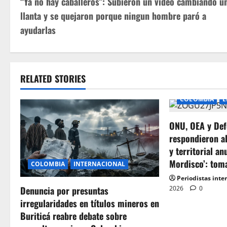
“Ya no hay caballeros”: Subieron un video cambiando u
o
llanta y se quejaron porque ningun hombre paró a
s
ayudarlas
t
n
RELATED STORIES
a
COLOMBIA
E
v
ONU, OEA y Def
i
respondieron a
y territorial an
g
Mordisco’: tom
COLOMBIA
INTERNACIONAL
a
Periodistas inte
2026
0
Denuncia por presuntas
t
irregularidades en títulos mineros en
Buriticá reabre debate sobre
i