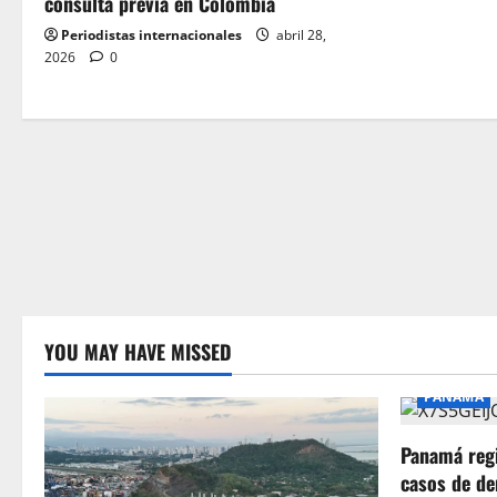
consulta previa en Colombia
o
Periodistas internacionales
abril 28,
2026
0
n
YOU MAY HAVE MISSED
PANAMA
Panamá regi
casos de de