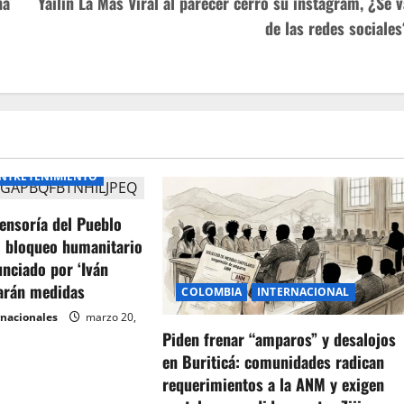
na
Yailin La Más Viral al parecer cerró su instagram, ¿Se v
de las redes sociales
NTRETENIMIENTO
ensoría del Pueblo
l bloqueo humanitario
unciado por ‘Iván
arán medidas
COLOMBIA
INTERNACIONAL
rnacionales
marzo 20,
Piden frenar “amparos” y desalojos
en Buriticá: comunidades radican
requerimientos a la ANM y exigen