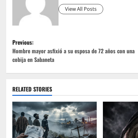
View All Posts
P
Previous:
Hombre mayor asfixió a su esposa de 72 años con una
o
cobija en Sabaneta
s
t
RELATED STORIES
n
a
v
i