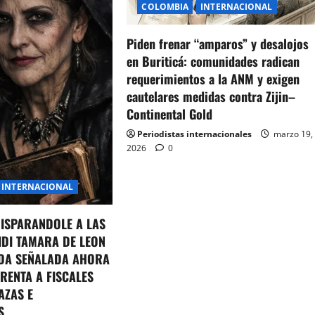
COLOMBIA
INTERNACIONAL
Piden frenar “amparos” y desalojos
en Buriticá: comunidades radican
requerimientos a la ANM y exigen
cautelares medidas contra Zijin–
Continental Gold
Periodistas internacionales
marzo 19,
2026
0
INTERNACIONAL
DISPARANDOLE A LAS
IDI TAMARA DE LEON
DA SEÑALADA AHORA
RENTA A FISCALES
AZAS E
S.