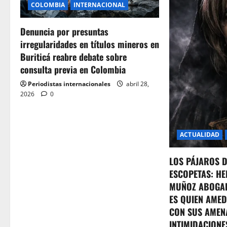
COLOMBIA
INTERNACIONAL
g
Denuncia por presuntas
a
irregularidades en títulos mineros en
t
Buriticá reabre debate sobre
consulta previa en Colombia
i
Periodistas internacionales
abril 28,
o
2026
0
n
ACTUALIDAD
LOS PÁJAROS 
ESCOPETAS: HE
MUÑOZ ABOGA
ES QUIEN AMED
CON SUS AMEN
INTIMIDACIONE