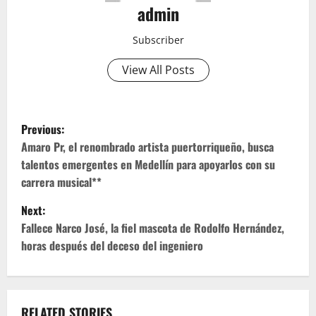
admin
Subscriber
View All Posts
P
Previous:
o
Amaro Pr, el renombrado artista puertorriqueño, busca
talentos emergentes en Medellín para apoyarlos con su
s
carrera musical**
t
Next:
Fallece Narco José, la fiel mascota de Rodolfo Hernández,
n
horas después del deceso del ingeniero
a
v
RELATED STORIES