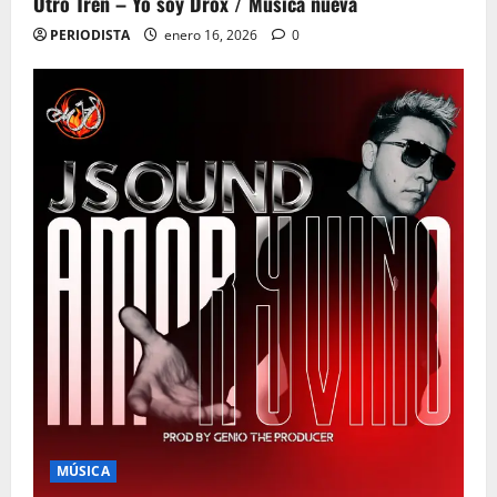
Otro Tren – Yo soy Drox / Musica nueva
PERIODISTA
enero 16, 2026
0
MÚSICA