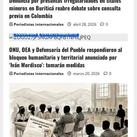
Denuncia por presuntas irregularidades en títulos
n
mineros en Buriticá reabre debate sobre consulta
previa en Colombia
Periodistas internacionales
abril 28, 2026
0
COLOMBIA
ENTRETENIMIENTO
ONU, OEA y Defensoría del Pueblo respondieron al
bloqueo humanitario y territorial anunciado por
‘Iván Mordisco’: tomarán medidas
Periodistas internacionales
marzo 20, 2026
0