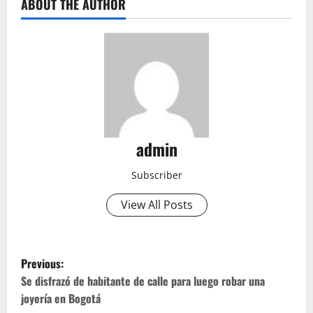
ABOUT THE AUTHOR
admin
Subscriber
View All Posts
P
Previous:
o
Se disfrazó de habitante de calle para luego robar una
joyería en Bogotá