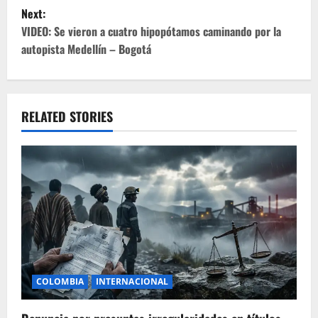
s
Next:
t
VIDEO: Se vieron a cuatro hipopótamos caminando por la
autopista Medellín – Bogotá
n
a
v
RELATED STORIES
i
g
a
t
i
COLOMBIA
INTERNACIONAL
o