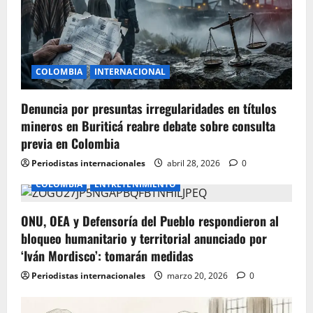
t
i
o
COLOMBIA
INTERNACIONAL
n
Denuncia por presuntas irregularidades en títulos
mineros en Buriticá reabre debate sobre consulta
previa en Colombia
Periodistas internacionales
abril 28, 2026
0
COLOMBIA
ENTRETENIMIENTO
ONU, OEA y Defensoría del Pueblo respondieron al
bloqueo humanitario y territorial anunciado por
‘Iván Mordisco’: tomarán medidas
Periodistas internacionales
marzo 20, 2026
0