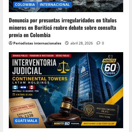
COLOMBIA
INTERNACIONAL
Denuncia por presuntas irregularidades en títulos
mineros en Buriticá reabre debate sobre consulta
previa en Colombia
Periodistas internacionales
abril 28, 2026
0
GUATEMALA