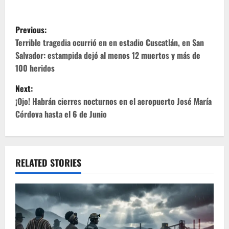
P
Previous:
o
Terrible tragedia ocurrió en en estadio Cuscatlán, en San
Salvador: estampida dejó al menos 12 muertos y más de
s
100 heridos
t
Next:
¡Ojo! Habrán cierres nocturnos en el aeropuerto José María
n
Córdova hasta el 6 de Junio
a
v
RELATED STORIES
i
g
a