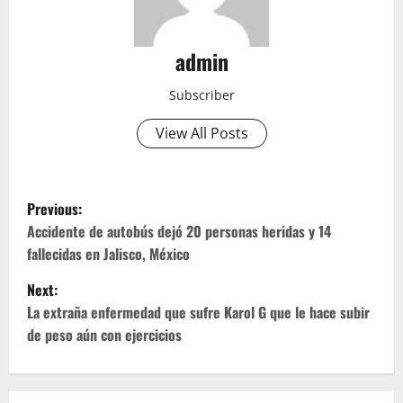
admin
Subscriber
View All Posts
P
Previous:
o
Accidente de autobús dejó 20 personas heridas y 14
fallecidas en Jalisco, México
s
Next:
t
La extraña enfermedad que sufre Karol G que le hace subir
de peso aún con ejercicios
n
a