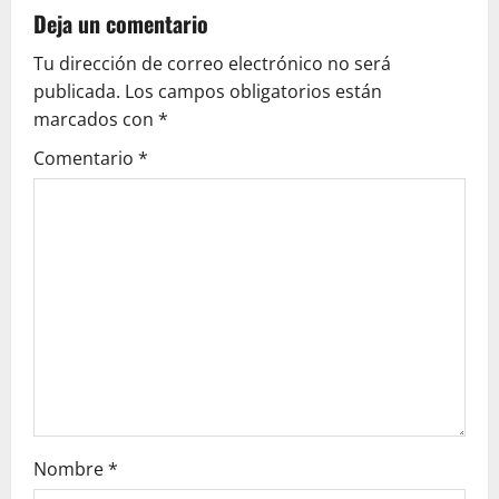
v
Deja un comentario
Tu dirección de correo electrónico no será
i
publicada.
Los campos obligatorios están
g
marcados con
*
Comentario
*
a
t
i
o
n
Nombre
*