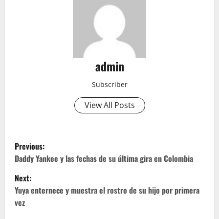
admin
Subscriber
View All Posts
P
Previous:
o
Daddy Yankee y las fechas de su última gira en Colombia
Next:
s
Yuya enternece y muestra el rostro de su hijo por primera
t
vez