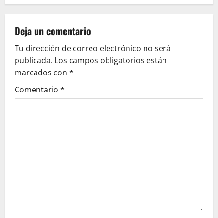
n
a
Deja un comentario
v
Tu dirección de correo electrónico no será
publicada.
Los campos obligatorios están
i
marcados con
*
g
Comentario
*
a
t
i
o
n