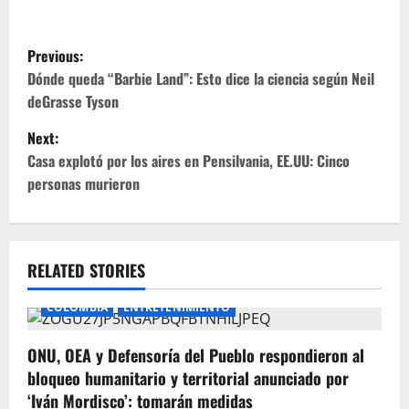
P
Previous:
o
Dónde queda “Barbie Land”: Esto dice la ciencia según Neil
deGrasse Tyson
s
Next:
t
Casa explotó por los aires en Pensilvania, EE.UU: Cinco
personas murieron
n
a
v
RELATED STORIES
i
COLOMBIA
ENTRETENIMIENTO
g
ONU, OEA y Defensoría del Pueblo respondieron al
bloqueo humanitario y territorial anunciado por
a
‘Iván Mordisco’: tomarán medidas