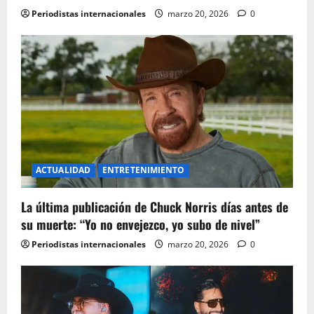
t
Periodistas internacionales
marzo 20, 2026
0
i
o
n
ACTUALIDAD
ENTRETENIMIENTO
La última publicación de Chuck Norris días antes de
su muerte: “Yo no envejezco, yo subo de nivel”
Periodistas internacionales
marzo 20, 2026
0