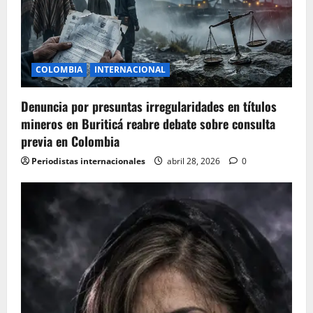
a
t
i
COLOMBIA
INTERNACIONAL
o
Denuncia por presuntas irregularidades en títulos
n
mineros en Buriticá reabre debate sobre consulta
previa en Colombia
Periodistas internacionales
abril 28, 2026
0