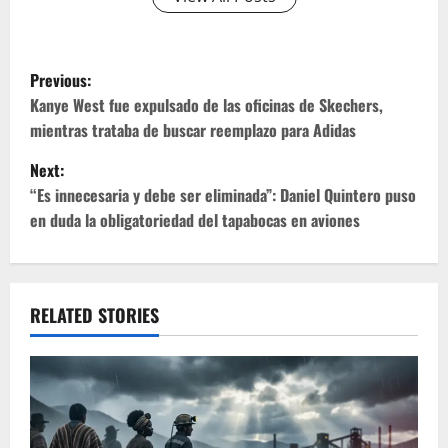
P
Previous:
o
Kanye West fue expulsado de las oficinas de Skechers,
mientras trataba de buscar reemplazo para Adidas
s
Next:
t
“Es innecesaria y debe ser eliminada”: Daniel Quintero puso
en duda la obligatoriedad del tapabocas en aviones
n
a
v
RELATED STORIES
i
g