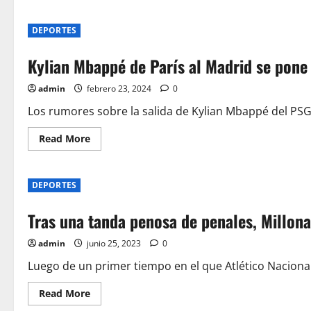
about
VIDEO:
Arrestan
DEPORTES
a
un
exjugador
Kylian Mbappé de París al Madrid se pone
de
béisbol
profesional
admin
febrero 23, 2024
0
como
parte
de
Los rumores sobre la salida de Kylian Mbappé del PSG 
una
operación
Read
Read More
de
more
explotación
about
sexual
Kylian
de
Mbappé
menores
DEPORTES
de
París
al
Tras una tanda penosa de penales, Millon
Madrid
se
pone
admin
junio 25, 2023
0
la
número
10:
Luego de un primer tiempo en el que Atlético Nacional 
ya
ha
Read
Read More
firmado
more
su