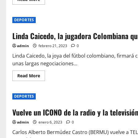
more
about
Martín
Higuita,
DEPORTES
la
nueva
promesa
Linda Caicedo, la jugadora Colombiana que
del
boxeo
profesional
admin
febrero 21, 2023
0
Linda Caicedo, la joya del fútbol colombiano, firmará
unas largas negociaciones...
Read
Read More
more
about
Linda
Caicedo,
DEPORTES
la
jugadora
Colombiana
Vuelve un ICONO de la radio y la televisió
que
fue
fichada
admin
enero 6, 2023
0
por
el
Real
Carlos Alberto Bermúdez Castro (BERMU) vuelve a TE
Madrid