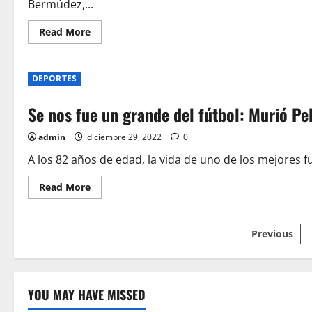
Bermúdez,...
Read
Read More
more
about
Vuelve
un
DEPORTES
ICONO
de
la
Se nos fue un grande del fútbol: Murió Pel
radio
y
la
admin
diciembre 29, 2022
0
televisión
a
Telemedellin
A los 82 años de edad, la vida de uno de los mejores fut
Read
Read More
more
about
Se
nos
Paginac
Previous
fue
un
grande
de
del
fútbol:
Murió
entrada
YOU MAY HAVE MISSED
Pelé
a