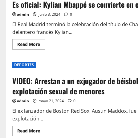
Es oficial: Kylian Mbappé se convierte en 
inaugural
de
la
admin
junio 3, 2024
0
Copa
América
2024
El Real Madrid terminó la celebración del título de C
delantero francés Kylian...
Read
Read More
more
about
Es
oficial:
DEPORTES
Kylian
Mbappé
se
VIDEO: Arrestan a un exjugador de béisbo
convierte
en
el
explotación sexual de menores
nuevo
jugador
del
admin
mayo 21, 2024
0
Real
Madrid
El ex lanzador de Boston Red Sox, Austin Maddox, fue
explotación...
Read
Read More
more