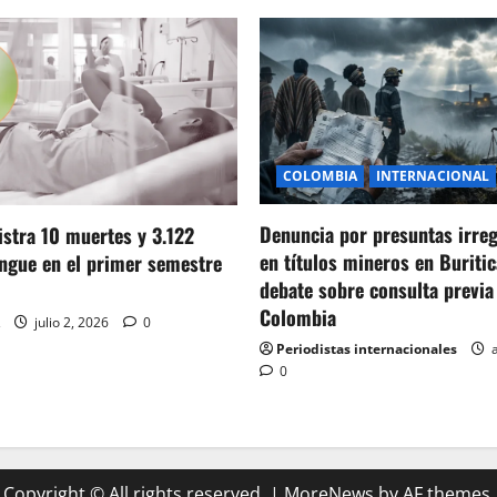
COLOMBIA
INTERNACIONAL
Denuncia por presuntas irre
stra 10 muertes y 3.122
en títulos mineros en Buritic
ngue en el primer semestre
debate sobre consulta previa
Colombia
julio 2, 2026
0
Periodistas internacionales
a
0
Copyright © All rights reserved.
|
MoreNews
by AF themes.