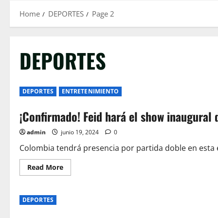
Home
DEPORTES
Page 2
DEPORTES
DEPORTES
ENTRETENIMIENTO
¡Confirmado! Feid hará el show inaugural
admin
junio 19, 2024
0
Colombia tendrá presencia por partida doble en esta e
Read
Read More
more
about
¡Confirmado!
Feid
DEPORTES
hará
el
show