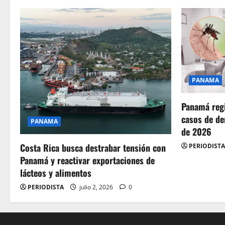
sus
82
años,
estas
fueron
las
causas
PANAMA
Panamá regi
casos de de
PANAMA
de 2026
Costa Rica busca destrabar tensión con
PERIODISTA
Panamá y reactivar exportaciones de
lácteos y alimentos
PERIODISTA
julio 2, 2026
0