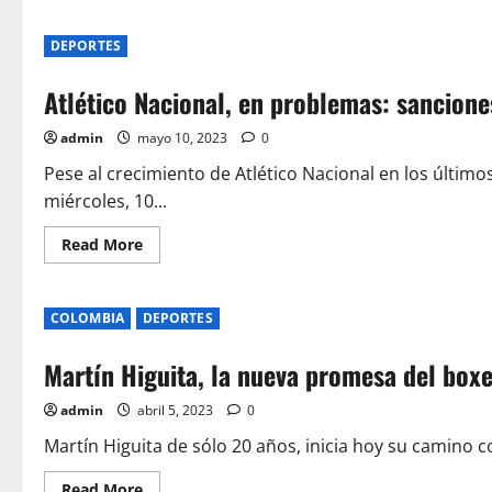
about
contrato
Tras
una
DEPORTES
tanda
penosa
de
Atlético Nacional, en problemas: sancione
penales,
Millonarios
queda
admin
mayo 10, 2023
0
campeón
en
la
Pese al crecimiento de Atlético Nacional en los últim
Liga
miércoles, 10...
BetPlay
1-
2023
Read
Read More
more
about
Atlético
Nacional,
COLOMBIA
DEPORTES
en
problemas:
sanciones
Martín Higuita, la nueva promesa del boxe
y
lesionado
un
admin
abril 5, 2023
0
jugador
importante
del
Martín Higuita de sólo 20 años, inicia hoy su camino c
equipo
Read
Read More