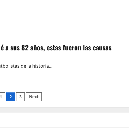
é a sus 82 años, estas fueron las causas
bolistas de la historia...
ión
1
2
3
Next
s