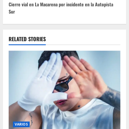
t
Cierre vial en La Macarena por incidente en la Autopista
Sur
n
a
v
RELATED STORIES
i
g
a
t
i
o
n
VARIOS