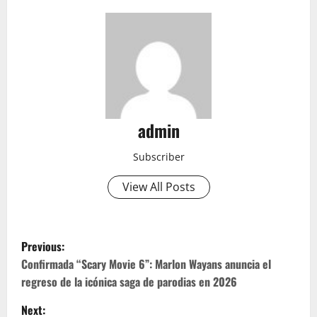
admin
Subscriber
View All Posts
P
Previous:
o
Confirmada “Scary Movie 6”: Marlon Wayans anuncia el
regreso de la icónica saga de parodias en 2026
s
Next: